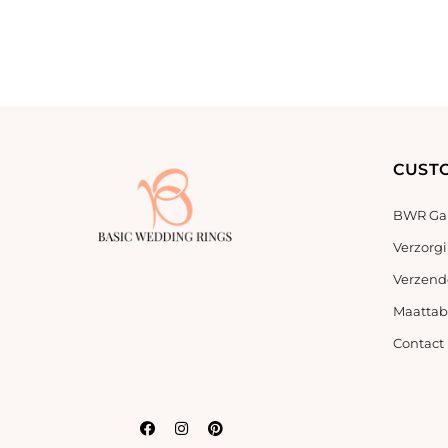
CUST
BWR Gar
Verzorg
Verzend
Maattab
Contact