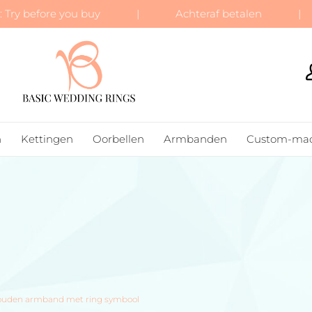
 Try before you buy | Achteraf betalen | Gr
BASIC WEDDING RINGS
n
Kettingen
Oorbellen
Armbanden
Custom-ma
lgouden armband met ring symbool