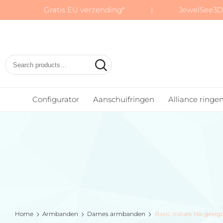
Gratis EU verzending* | JewelSee3D:
Basic
Wedding
Rings
Configurator
Aanschuifringen
Alliance ringe
Home
Armbanden
Dames armbanden
Basic Initials 14k gee