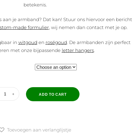
betekenis.
ns aan je armband? Dat kan! Stuur ons hiervoor een bericht
stom-made formulier
, wij nemen dan contact met je op.
gbaar in
witgoud
en
roségoud
. De armbanden zijn perfect
eren met onze bijpassende
letter hangers
.
ADD TO CART
Toevoegen aan verlanglijstje