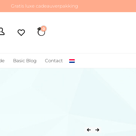
atis luxe cadeauverpakking
0
€ 0,00
de
Basic Blog
Contact