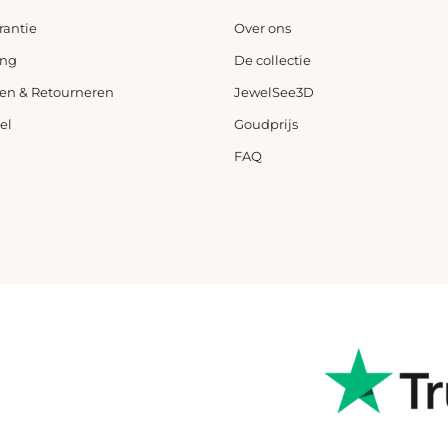
antie
Over ons
ing
De collectie
en & Retourneren
JewelSee3D
el
Goudprijs
FAQ