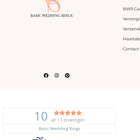
BWR Gar
Verzorg
Verzend
Maattab
Contact