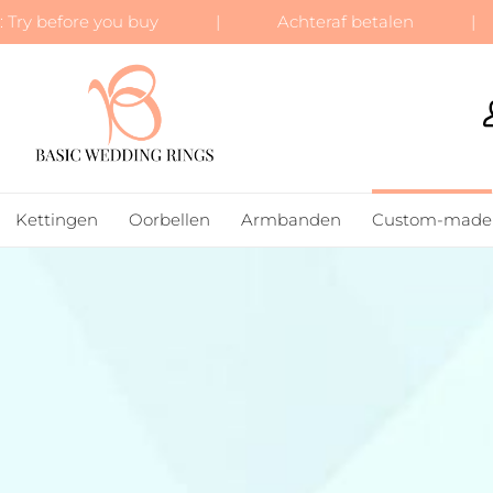
 Try before you buy | Achteraf betalen | Gr
BASIC WEDDING RINGS
Kettingen
Oorbellen
Armbanden
Custom-made