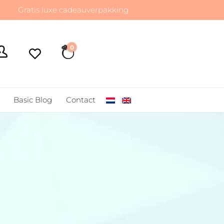
atis luxe cadeauverpakking
0
€ 0,00
Basic Blog
Contact