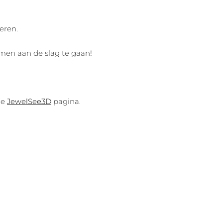
eren.
men aan de slag te gaan!
de
JewelSee3D
pagina.