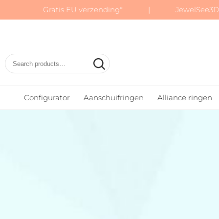
Gratis EU verzending* | JewelSee3D:
Basic
Wedding
Rings
Configurator
Aanschuifringen
Alliance ringen