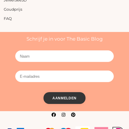
JewelSee3D
Goudprijs
FAQ
Schrijf je in voor The Basic Blog