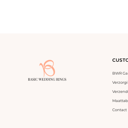
CUST
BWR Gar
Verzorg
Verzend
Maattab
Contact