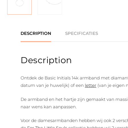
DESCRIPTION
SPECIFICATIES
Description
Ontdek de Basic Initials 14k armband met diamant s
datum van je huwelijk) of een
letter
(van je eigen 
De armband en het hartje zijn gemaakt van massief
naar wens kan aanpassen.
Voor de damesarmbanden hebben wij ook 2 verschill
de
For The Little Souls
collectie hebben wij 2 verschi