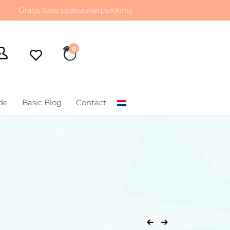
atis luxe cadeauverpakking
0
€ 0,00
de
Basic Blog
Contact