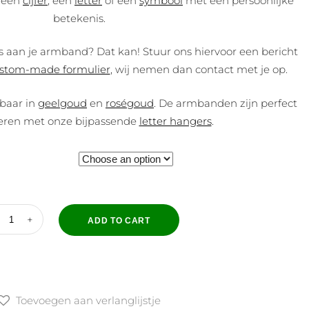
s een
cijfer
, een
letter
óf een
symbool
met een persoonlijke
betekenis.
ns aan je armband? Dat kan! Stuur ons hiervoor een bericht
stom-made formulier
, wij nemen dan contact met je op.
gbaar in
geelgoud
en
roségoud
. De armbanden zijn perfect
eren met onze bijpassende
letter hangers
.
ADD TO CART
Toevoegen aan verlanglijstje