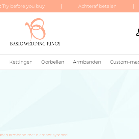
 Try before you buy | Achteraf betalen | Gr
BASIC WEDDING RINGS
n
Kettingen
Oorbellen
Armbanden
Custom-ma
tgouden armband met diamant symbool