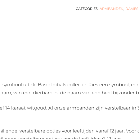
CATEGORIES:
ARMBANDEN
,
DAMES
ymbool uit de Basic Initials collectie. Kies een symbool, ee
naam, van een dierbare, of de naam van een heel bijzonder b
 14 karaat witgoud. Al onze armbanden zijn verstelbaar in 3 
ende, verstelbare opties voor leeftijden vanaf 12 jaar. Voo
llende, verstelbare opties voor de leeftijden 0-12 jaar.