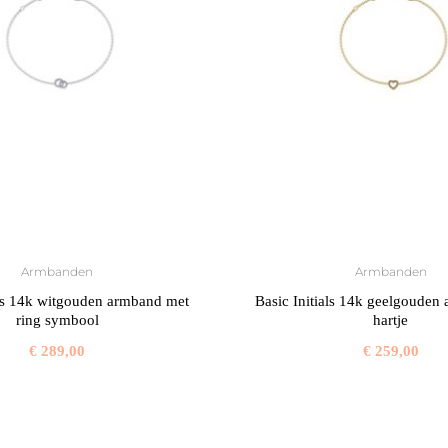
Armbanden
Armbanden
als 14k witgouden armband met
Basic Initials 14k geelgouden
ring symbool
hartje
€
289,00
€
259,00