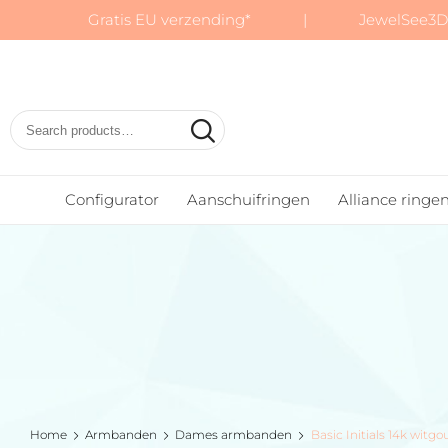
Gratis EU verzending* | JewelSee3D:
Basic
Wedding
Rings
Configurator
Aanschuifringen
Alliance ringe
Home
Armbanden
Dames armbanden
Basic Initials 14k wi