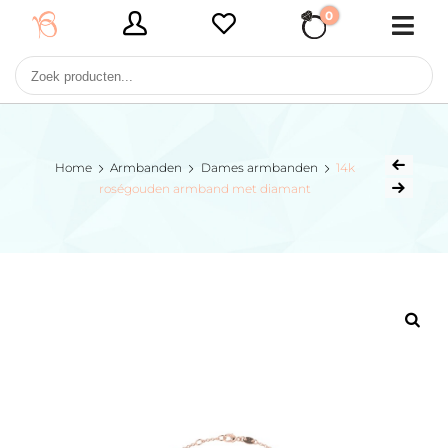
0
€ 0,00
Home
Armbanden
Dames armbanden
14k
roségouden armband met diamant