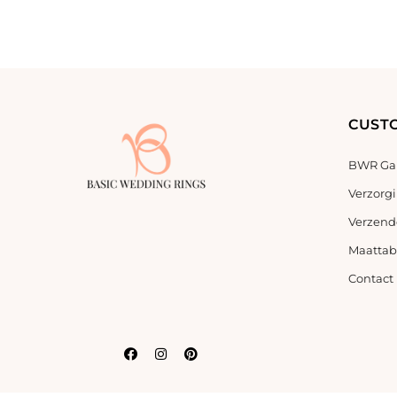
CUST
BWR Gar
Verzorg
Verzend
Maattab
Contact