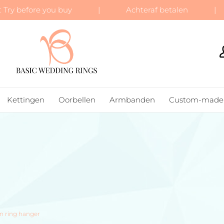
 Try before you buy | Achteraf betalen | Gr
BASIC WEDDING RINGS
Kettingen
Oorbellen
Armbanden
Custom-made
en ring hanger