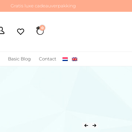
atis luxe cadeauverpakking
0
€ 0,00
Basic Blog
Contact