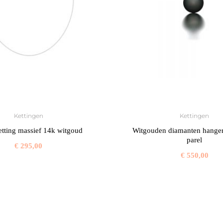
Kettingen
Kettingen
etting massief 14k witgoud
Witgouden diamanten hanger
parel
€
295,00
€
550,00