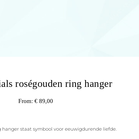
tials roségouden ring hanger
From:
€
89,00
ing hanger staat symbool voor eeuwigdurende liefde.