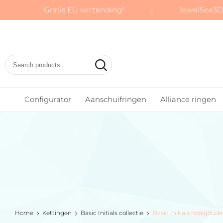
Gratis EU verzending* | JewelSee3D:
Basic
Wedding
Rings
Configurator
Aanschuifringen
Alliance ringen
Home
Kettingen
Basic Initials collectie
Basic Initials roségoud