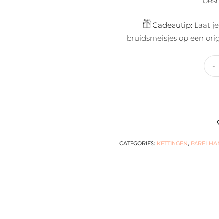
bes
Cadeautip:
Laat je
bruidsmeisjes op een orig
CATEGORIES:
KETTINGEN
,
PARELHA