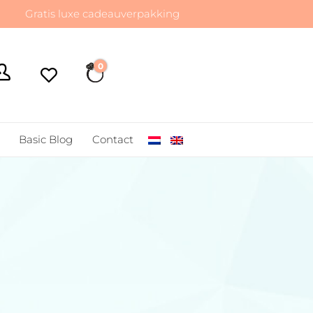
atis luxe cadeauverpakking
0
€ 0,00
Basic Blog
Contact