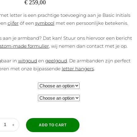
€
259,00
et letter is een prachtige toevoeging aan je Basic Initials
 een
cijfer
óf een
symbool
met een persoonlijke betekenis.
ns aan je armband? Dat kan! Stuur ons hiervoor een bericht
stom-made formulier
, wij nemen dan contact met je op.
gbaar in
witgoud
en
geelgoud
. De armbanden zijn perfect
eren met onze bijpassende
letter hangers
.
ADD TO CART