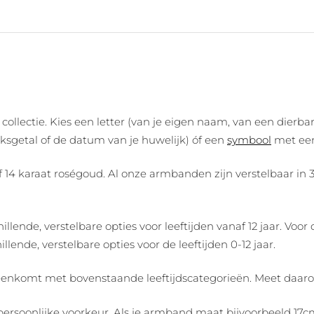
 collectie. Kies een letter (van je eigen naam, van een dierb
sgetal of de datum van je huwelijk) óf een
symbool
met een
14 karaat roségoud. Al onze armbanden zijn verstelbaar in 3 
ende, verstelbare opties voor leeftijden vanaf 12 jaar. Voo
llende, verstelbare opties voor de leeftijden 0-12 jaar.
vereenkomt met bovenstaande leeftijdscategorieën. Meet daar
persoonlijke voorkeur. Als je armband maat bijvoorbeeld 17c