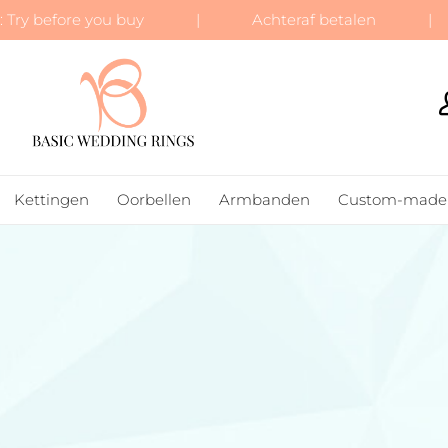
 Try before you buy | Achteraf betalen | Gr
BASIC WEDDING RINGS
Kettingen
Oorbellen
Armbanden
Custom-made