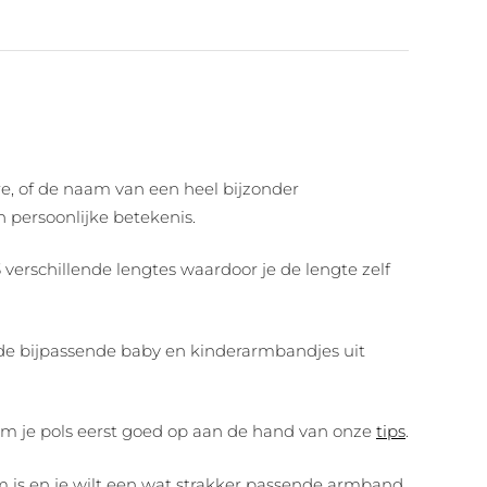
are, of de naam van een heel bijzonder
 persoonlijke betekenis.
verschillende lengtes waardoor je de lengte zelf
r de bijpassende baby en kinderarmbandjes uit
om je pols eerst goed op aan de hand van onze
tips
.
m is en je wilt een wat strakker passende armband,