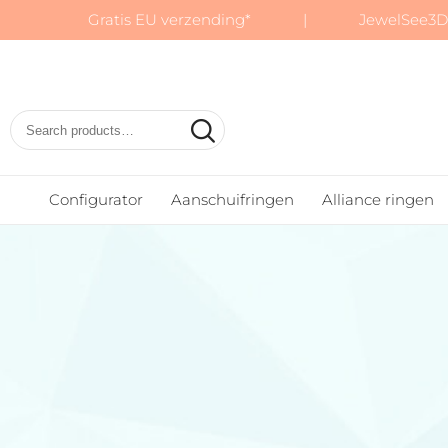
Gratis EU verzending* | JewelSee3D:
Basic
Wedding
Rings
Configurator
Aanschuifringen
Alliance ringen