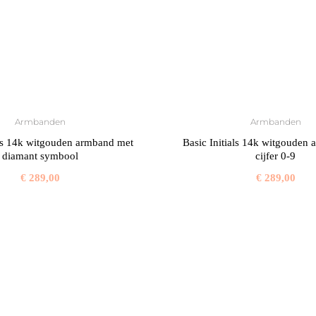
Armbanden
Armbanden
als 14k witgouden armband met
Basic Initials 14k witgouden
diamant symbool
cijfer 0-9
€
289,00
€
289,00