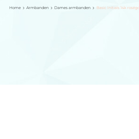
Home
Armbanden
Dames armbanden
Basic Initials 14k ros