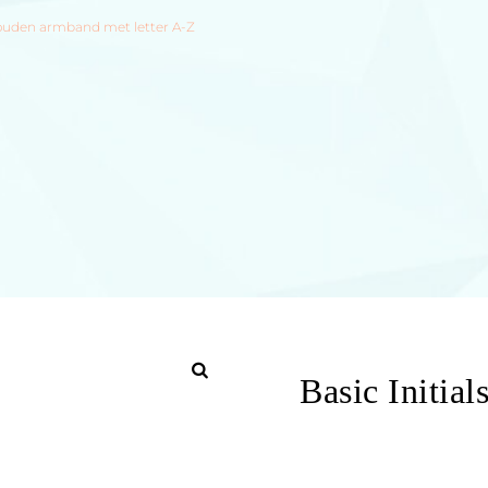
égouden armband met letter A-Z
Basic Initia