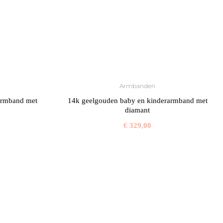
Armbanden
 armband met
14k geelgouden baby en kinderarmband met
diamant
€
329,00